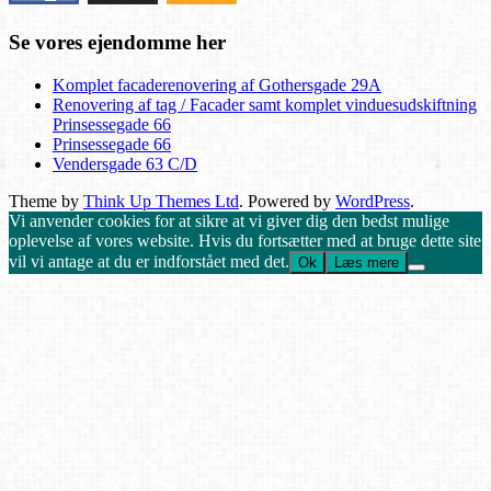
Se vores ejendomme her
Komplet facaderenovering af Gothersgade 29A
Renovering af tag / Facader samt komplet vinduesudskiftning
Prinsessegade 66
Prinsessegade 66
Vendersgade 63 C/D
Theme by
Think Up Themes Ltd
. Powered by
WordPress
.
Vi anvender cookies for at sikre at vi giver dig den bedst mulige
oplevelse af vores website. Hvis du fortsætter med at bruge dette site
vil vi antage at du er indforstået med det.
Ok
Læs mere