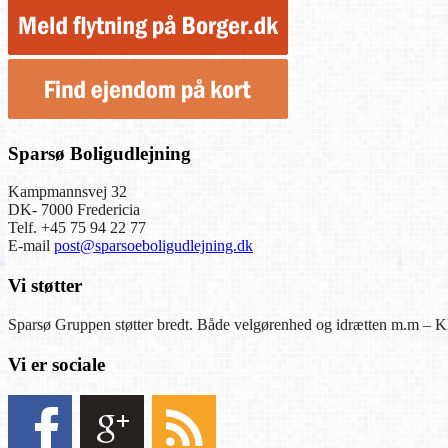
Sparsø Boligudlejning
Kampmannsvej 32
DK- 7000 Fredericia
Telf. +45 75 94 22 77
E-mail
post@sparsoeboligudlejning.dk
Vi støtter
Sparsø Gruppen støtter bredt. Både velgørenhed og idrætten m.m – Kl
Vi er sociale