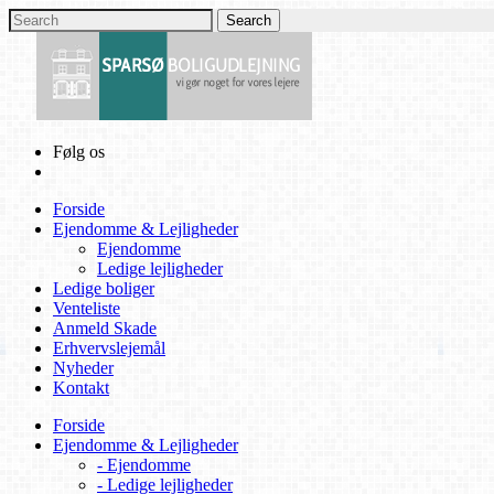
Følg os
Forside
Ejendomme & Lejligheder
Ejendomme
Ledige lejligheder
Ledige boliger
Venteliste
Anmeld Skade
Erhvervslejemål
Nyheder
Kontakt
Forside
Ejendomme & Lejligheder
- Ejendomme
- Ledige lejligheder