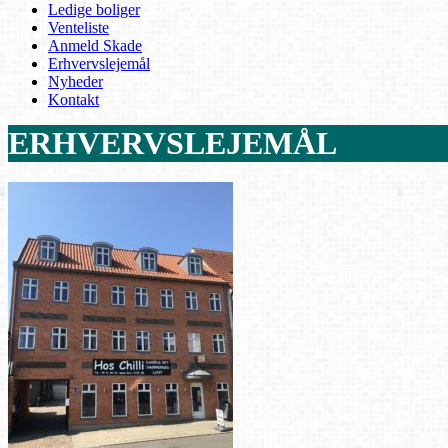
Ledige boliger
Venteliste
Anmeld Skade
Erhvervslejemål
Nyheder
Kontakt
ERHVERVSLEJEMÅL