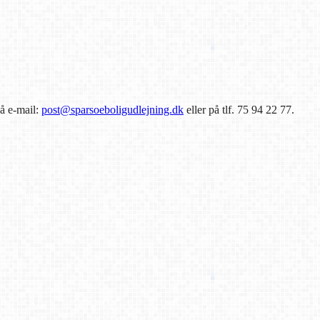
.
på e-mail:
post@sparsoeboligudlejning.dk
eller på tlf. 75 94 22 77.